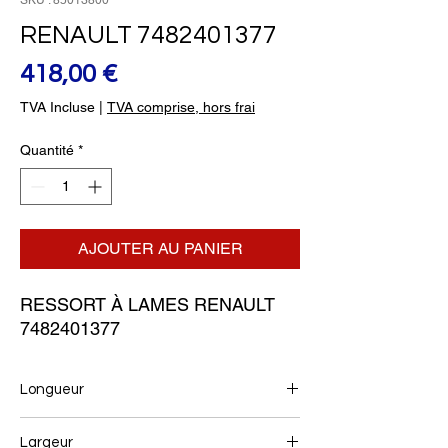
SKU : 85013800
RENAULT 7482401377
Prix
418,00 €
TVA Incluse
|
TVA comprise, hors frai
Quantité
*
AJOUTER AU PANIER
RESSORT À LAMES RENAULT 
7482401377
Longueur
900+915
Largeur