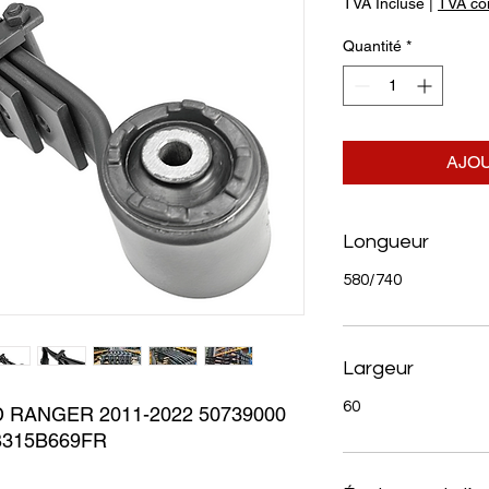
TVA Incluse
|
TVA com
Quantité
*
AJOU
Longueur
580/740
Largeur
60
RANGER 2011-2022 50739000 
B315B669FR