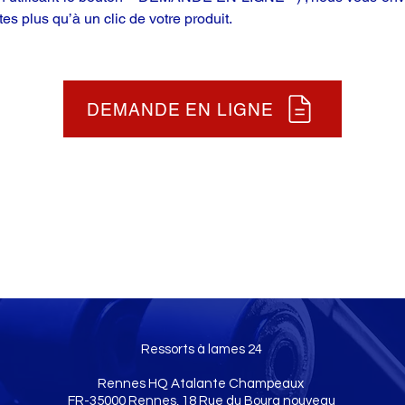
tes plus qu’à un clic de votre produit.
DEMANDE EN LIGNE
Ressorts à lames 24
Rennes HQ Atalante Champeaux
FR-35000 Rennes, 18 Rue du Bourg nouveau