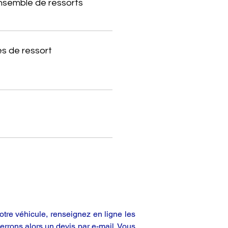
ensemble de ressorts
s de ressort
tre véhicule, renseignez en ligne les
rrons alors un devis par e-mail. Vous