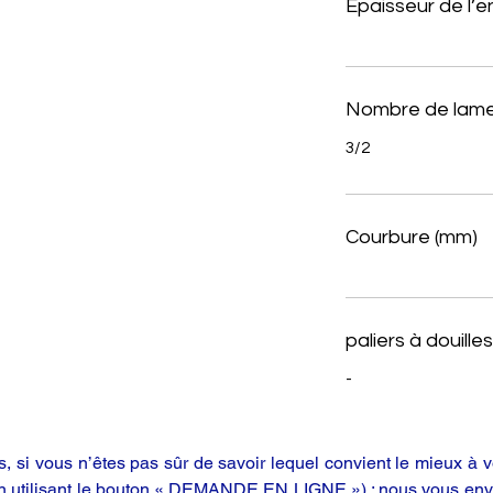
Épaisseur de l’
Nombre de lame
3/2
Courbure (mm)
paliers à douilles
-
 si vous n’êtes pas sûr de savoir lequel convient le mieux à vo
en utilisant le bouton « DEMANDE EN LIGNE ») ; nous vous enve