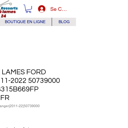
Se Connecter
BOUTIQUE EN LIGNE
BLOG
 LAMES FORD
11-2022 50739000
B315B669FP
9FR
Ranger|2011-22|50739000
x