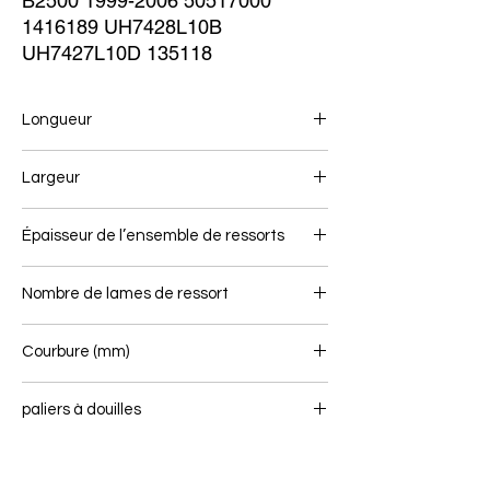
B2500 1999-2006 50517000 
1416189 UH7428L10B 
UH7427L10D 135118
Longueur
530/670
Largeur
60
Épaisseur de l’ensemble de ressorts
Nombre de lames de ressort
3/2
Courbure (mm)
paliers à douilles
18/0 - 16/0