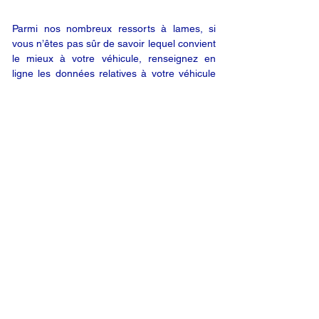
Parmi nos nombreux ressorts à lames, si
vous n’êtes pas sûr de savoir lequel convient
le mieux à votre véhicule, renseignez en
ligne les données relatives à votre véhicule
(en utilisant le bouton « DEMANDE EN
LIGNE ») ; nous vous enverrons alors un
devis par e-mail. Vous êtes satisfait de notre
offre ? Vous n’êtes plus qu’à un clic de votre
produit.
DEMANDE EN LIGNE