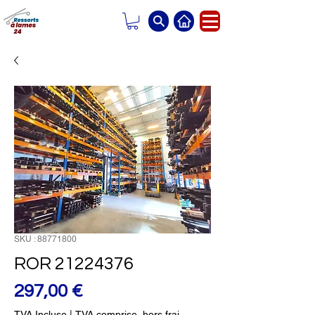
SKU : 88771800
ROR 21224376
Prix
297,00 €
TVA Incluse
|
TVA comprise, hors frai