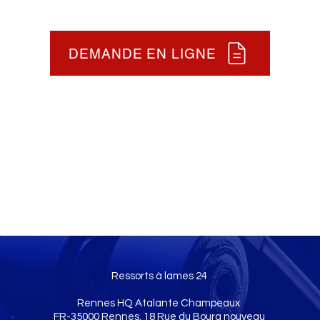
DEMANDE EN LIGNE
Ressorts à lames 24
Rennes HQ Atalante Champeaux
FR-35000 Rennes, 18 Rue du Bourg nouveau