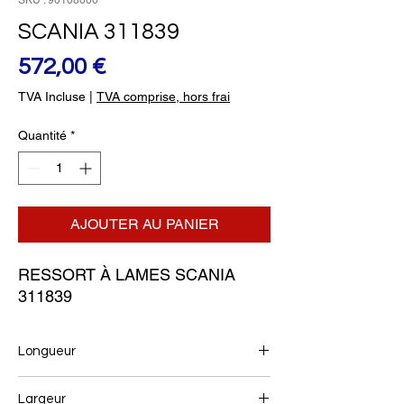
SKU : 90108000
SCANIA 311839
Prix
572,00 €
TVA Incluse
|
TVA comprise, hors frai
Quantité
*
AJOUTER AU PANIER
RESSORT À LAMES SCANIA 
311839
Longueur
910/910
Largeur