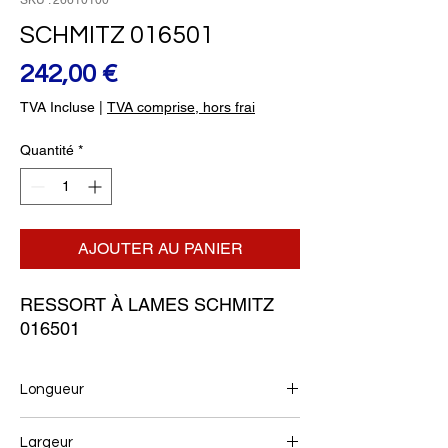
SKU : 26610100
SCHMITZ 016501
Prix
242,00 €
TVA Incluse
|
TVA comprise, hors frai
Quantité
*
AJOUTER AU PANIER
RESSORT À LAMES SCHMITZ 
016501
Longueur
550+520
Largeur