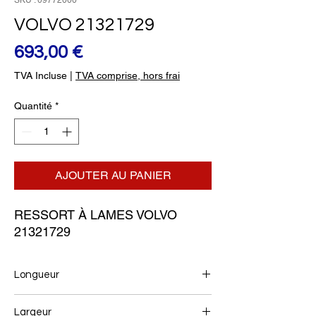
SKU : 09772000
VOLVO 21321729
Prix
693,00 €
TVA Incluse
|
TVA comprise, hors frai
Quantité
*
AJOUTER AU PANIER
RESSORT À LAMES VOLVO 
21321729
Longueur
990+900
Largeur