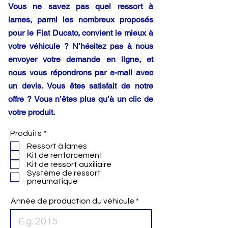
Vous ne savez pas quel ressort à
lames, parmi les nombreux proposés
pour le Fiat Ducato, convient le mieux à
votre véhicule ? N’hésitez pas à nous
envoyer votre demande en ligne, et
nous vous répondrons par e-mail avec
un devis. Vous êtes satisfait de notre
offre ? Vous n’êtes plus qu’à un clic de
votre produit.
O
Produits
*
b
Ressort à lames
l
Kit de renforcement
i
Kit de ressort auxiliaire
g
Système de ressort
a
pneumatique
t
o
i
Année de production du véhicule
r
e