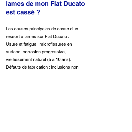
lames de mon Fiat Ducato
est cassé ?
Les causes principales de casse d'un
ressort à lames sur Fiat Ducato :
Usure et fatigue : microfissures en
surface, corrosion progressive,
vieillissement naturel (5 à 10 ans).
Défauts de fabrication : inclusions non
métalliques, traitement thermique
incorrect, décarbonisation lors de
réparations artisanales.
Utilisation intensive : surcharge répétée,
routes en mauvais état, boulons en U mal
serrés.
Erreur de conception : certains
constructeurs optimisent le poids au